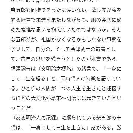
をひそめて語り継がれるしかなかった。
柴五郎も同様であったに違いない。薩長閥が権を
握る陸軍で栄達を果たしながらも、胸の奥底に秘
めた複雑な思いを抱えていたのではないか。そん
な五郎翁が、祖国がなくなるかもしれない事態を
予見して、自分の、そして会津武士の遺書とし
て、昔年の思いを残そうとしたのが本書である。
福澤諭吉は『文明論之概略』の緒言で、「一身に
して二生を経る」と、同時代人の特徴を語ってい
る。ひとりの人間が二つの人生を生きたと述懐す
るほどの大変化が幕末～明治には起きていたとい
うことだ。
『ある明治人の記録』に綴られている柴五郎の十
代は、「一身にして三生を生きた」感がある。厳