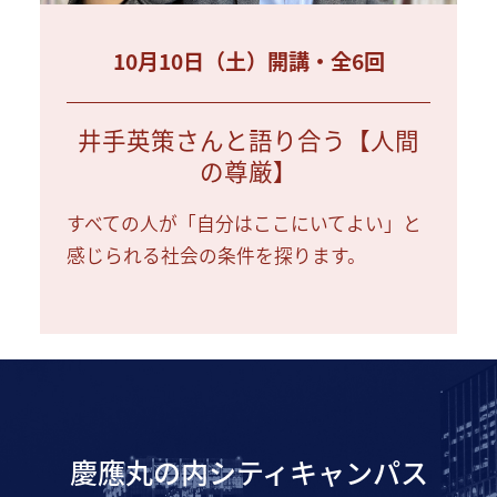
10月10日（土）開講・全6回
井手英策さんと語り合う【人間
の尊厳】
すべての人が「自分はここにいてよい」と
感じられる社会の条件を探ります。
慶應丸の内シティキャンパス