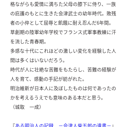
格ながらも愛情に満ちた父母の膝下に侍り、一族
の庇護のもとに生きた会津武士の幼年時代。敗残
者の小倅として屈辱と飢餓に耐え忍んだ6年間。
草創期の陸軍幼年学校でフランス式軍事教練に汗
を流した青春期。
多感な十代にこれほどの激しい変化を経験した人
間は多くはいないだろう。
時代が人に壮絶な苦難をもたらし、苦難の経験が
人を育て、感動の手記が紡がれた。
明治維新が日本人に及ぼしたものは何であったの
かを考えるうえでも意味のある本だと思う。
（城取 一成）
『
ある明治人の記録 －会津人柴五郎の遺書－
』