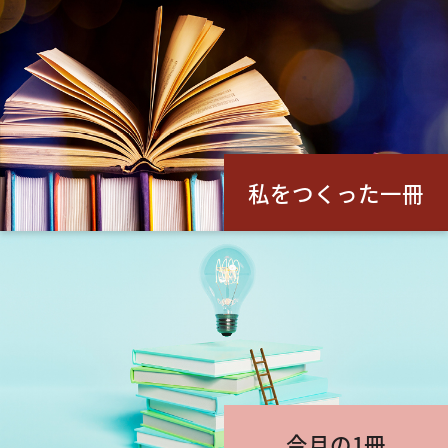
私をつくった一冊
今月の1冊