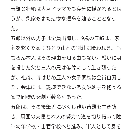
苦難と壮絶は大河ドラマでも存分に描かれると思
うが、柴家もまた悲惨な運命を辿ることとなっ
た。
五郎以外の男子は全員出陣し、9歳の五郎は、家
名を繋ぐためにひとり山村の別荘に匿われる。も
ちろん本人はその理由を知る由もない。戦いに身
を投じた父と三人の兄は僥倖にして生き残った
が、祖母、母はじめ五人の女子家族は全員自刃し
た。会津には、籠城できない老女や幼子を抱える
家で同様の悲劇が数多くあった。
五郎は、その後筆舌に尽くし難い苦難を生き抜
き、周囲の支援と本人の努力で道を切り拓いて陸
軍幼年学校・士官学校へと進み、軍人として身を