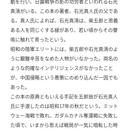
動を行い、日露戦争の影の功労者といわれる石光
真清がいる。この本の著者、石光真人氏の父であ
る。真人氏によれば、石光真清は、柴五郎と恩義
ある人を同じくする縁があり、若い頃からその謦
咳に触れて育ったという。
昭和の陸軍エリートには、柴五郎や石光真清のよ
うに艱難辛苦をなめた人物がいなかった。両名の
ような的確なインテリジェンスがなかったこと
が、中国侵略という愚策にのめり込んだ一因でも
あった。
この本の原典ともいえる手記を五郎翁が石光真人
氏に手渡したのは昭和17年の秋だという。ミット
ウェー海戦で敗れ、ガダルカナル奪還戦に失敗し
た頃で、いまから思えば戦局が一気に暗転した時