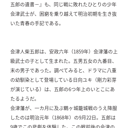
五郎の遺書－』も、同じ戦に敗れたひとりの少年
会津武士が、困窮を乗り越えて明治初期を生き抜
いた青春の手記である。
会津人柴五郎は、安政六年（1859年）会津藩の上
級武士の子として生まれた。五男五女の九番目、
末の男子であった。調べてみると、ドラマに八重
の幼馴染として登場している日向ユキ（剛力彩芽
が演じている）は、五郎の6つ年上のいとこにあ
たるようだ。
会津藩が、一カ月に及ぶ鶴ヶ城籠城戦のうえ降服
したのは明治元年（1868年）の9月22日。五郎は
9歳でこの悲劇を体験した。この戦前後の会津の