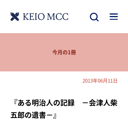
今月の1冊
2013年06月11日
『ある明治人の記録 －会津人柴
五郎の遺書－』