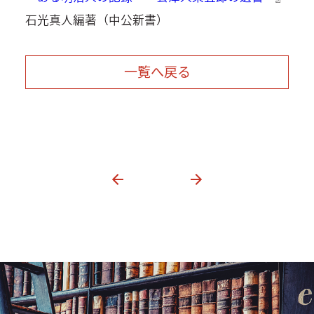
石光真人編著（中公新書）
一覧へ戻る