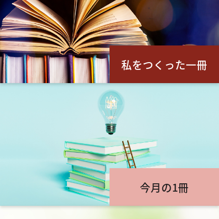
私をつくった一冊
今月の1冊