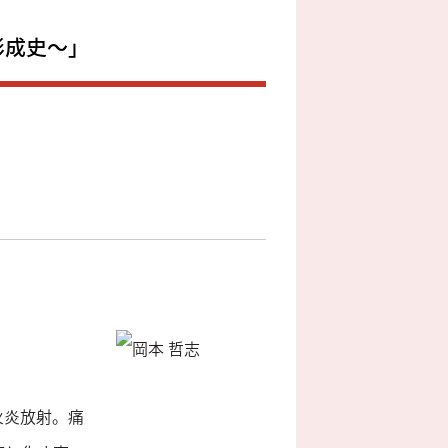
形成史～」
火炎放射。痛