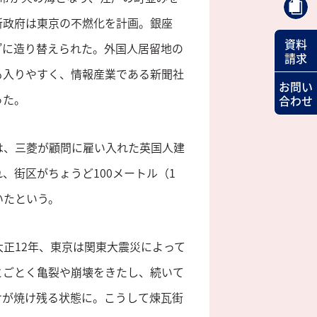
新政府は東京の不燃化を計画。銀座
資料
”に造り替えられた。外国人居留地の
請求
も入りやすく、情報産業である新聞社
お問い
った。
合わせ
は、三菱が顧問に雇い入れた英国人建
、街区がちょうど100メートル（1
いたという。
正12年、東京は関東大震災によって
とごとく亀裂や崩壊をきたし、続いて
けが焼け残る状態に。こうして煉瓦街