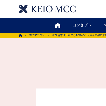
コンセプト
MCCマガジン
岡本 哲志「江戸からTOKYOへ～東京の都市