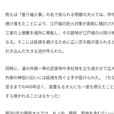
例えば「振り袖火事」の名で知られる明暦の大火では、市
焼け落ちたことにより、江戸城の防火対策が真剣に検討さ
三家の上屋敷を城外に移転し、その跡地が江戸城の火除け
なる。そこには延焼を避けるために広い芝の庭が造られる
引き込んだ大きな池が作られた。
同時に、濠の外側一帯の武家地や寺社地を立ち退かせて広
外側の神田川沿いには延焼を防ぐ土手が設けられた。（ち
至るまでの400年近く、度重なる大火にも一度も燃えたこ
すら焼かれることはなかった）
明治5年の銀座大火では、丸ノ内、銀座、築地を含む広い一