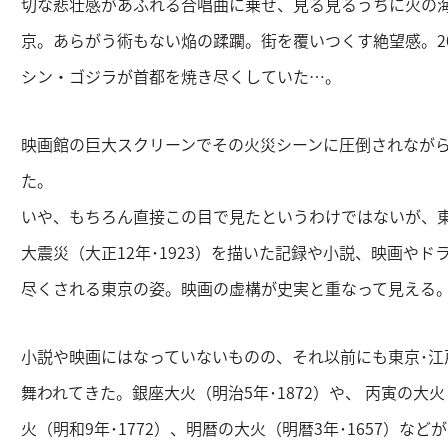
切な悲壮感があふれる合唱曲に乗せ、見る見るうちに火の
京。あらがう術もない焔の蹂躙。街を覆いつくす絶望感。20
シン・ゴジラが首都を焼き尽くしていた…。
映画館の巨大スクリーンでその火災シーンに圧倒されなが
た。
いや、もちろん直接この目で見たというわけではないが、東京
大震災（大正12年･1923）を描いた記録や小説、映画や
尽くされる東京の姿。映画の虚構が史実と重なって見える
小説や映画にはなっていないものの、それ以前にも東京･江
舞われてきた。銀座大火（明治5年･1872）や、 丙寅の大火
火（明和9年･1772）、明暦の大火（明暦3年･1657）な