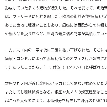
形成していた多くの建物が焼失した。それを受けて、明治
は、ファサードに列柱を配した西欧風の街並み”銀座煉瓦街
あった築地に程近いこともあり、銀座には西欧からの情報
や輸入品を扱う店など、当時の最先端の商業が集積してい
一方、丸ノ内の一帯は後に三菱に払い下げられた。そこに
築家・コンドルによって赤煉瓦造りのオフィス街が建設され
丁）だったことから、｢一丁倫敦（ロンドン）｣と呼ばれて
銀座や丸ノ内が近代文明のメッカとして賑わい始めていた大
またしても壊滅状態となる。銀座や丸ノ内の煉瓦建築はこ
起こった大火災により、木造部分を焼失して煉瓦の外壁だ