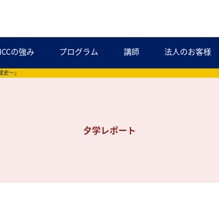
MCCの強み
プログラム
講師
法人のお客様
形成史～」
夕学レポート