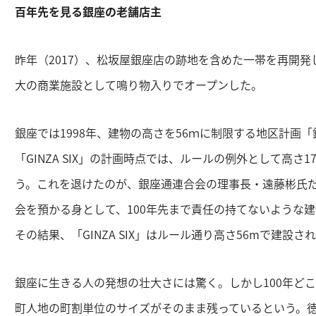
百年先を見る銀座の老舗店主
昨年（2017）、松坂屋銀座店の跡地を含めた一帯を再開発した
大の商業施設として鳴り物入りでオープンした。
銀座では1998年、建物の高さを56ｍに制限する地区計画
「GINZA SIX」の計画時点では、ルールの例外として高さ
う。これを退けたのが、銀座通連合会の理事長・遠藤彬氏だ
会を預かる身として、100年先まで責任の持てないような
その結果、「GINZA SIX」はルール通り高さ56mで建設さ
銀座に生きる人の発想の壮大さには驚く。しかし100年ど
町人地の町割単位のサイズがそのまま残っているという。