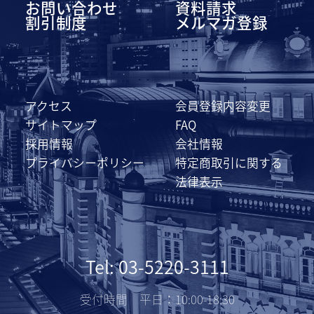
お問い合わせ
資料請求
割引制度
メルマガ登録
アクセス
会員登録内容変更
サイトマップ
FAQ
採用情報
会社情報
プライバシーポリシー
特定商取引に関する
法律表示
Tel: 03-5220-3111
受付時間 平日：10:00-18:30