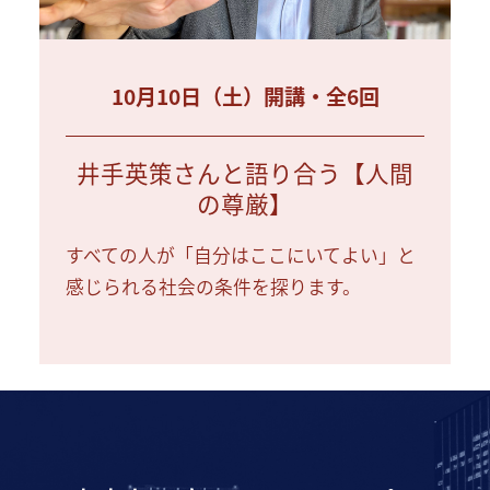
10月10日（土）開講・全6回
井手英策さんと語り合う【人間
の尊厳】
すべての人が「自分はここにいてよい」と
感じられる社会の条件を探ります。