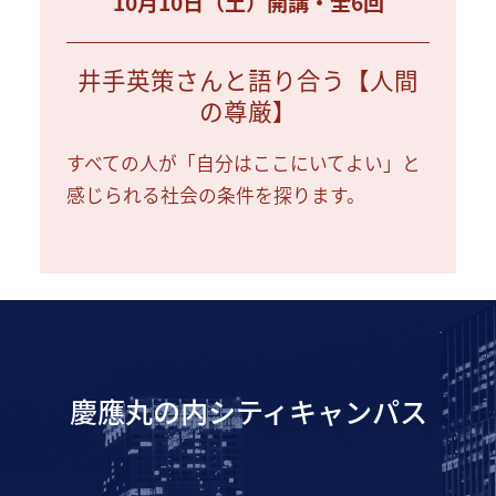
10月10日（土）開講・全6回
井手英策さんと語り合う【人間
の尊厳】
すべての人が「自分はここにいてよい」と
感じられる社会の条件を探ります。
慶應丸の内シティキャンパス