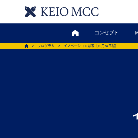
コンセプト
プログラム
イノベーション思考
［10月/A日程］