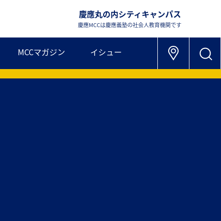
慶應丸の内シティキャンパス
慶應MCCは慶應義塾の社会人教育機関です
MCCマガジン
イシュー
］