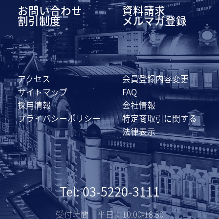
お問い合わせ
資料請求
割引制度
メルマガ登録
アクセス
会員登録内容変更
サイトマップ
FAQ
採用情報
会社情報
プライバシーポリシー
特定商取引に関する
法律表示
Tel: 03-5220-3111
受付時間 平日：10:00-18:30