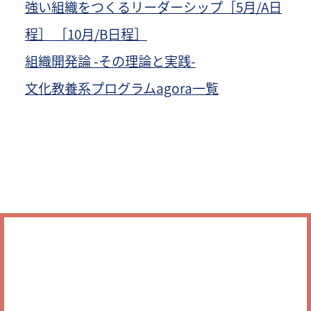
強い組織をつくるリーダーシップ［5月/A日
程］
［10月/B日程］
組織開発論 -その理論と実践-
文化教養系プログラムagora一覧