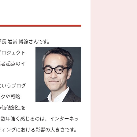
長 岩嵜 博論さんです。
プロジェクト
活者起点のイ
というプログ
ークや戦略
い価値創造を
こ数年強く感じるのは、インターネッ
ティングにおける影響の大きさです。