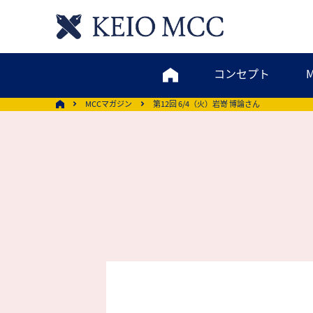
コンセプト
MCCマガジン
第12回 6/4（火）岩嵜 博論さん