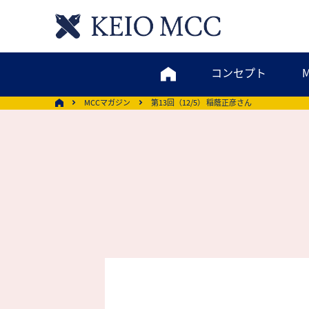
コンセプト
MCCマガジン
第13回（12/5） 稲蔭正彦さん