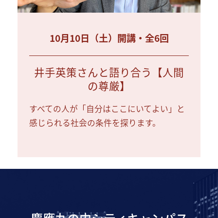
10月10日（土）開講・全6回
井手英策さんと語り合う【人間
の尊厳】
すべての人が「自分はここにいてよい」と
感じられる社会の条件を探ります。
慶應丸の内シティキャンパス