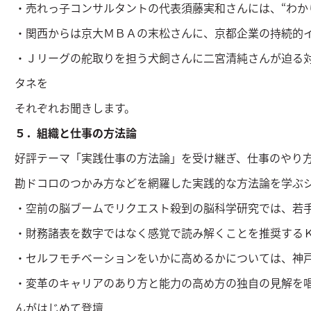
・売れっ子コンサルタントの代表須藤実和さんには、“わか
・関西からは京大ＭＢＡの末松さんに、京都企業の持続的
・Ｊリーグの舵取りを担う犬飼さんに二宮清純さんが迫る
タネを
それぞれお聞きします。
５．組織と仕事の方法論
好評テーマ「実践仕事の方法論」を受け継ぎ、仕事のやり
勘ドコロのつかみ方などを網羅した実践的な方法論を学ぶ
・空前の脳ブームでリクエスト殺到の脳科学研究では、若
・財務諸表を数字ではなく感覚で読み解くことを推奨する
・セルフモチベーションをいかに高めるかについては、神
・変革のキャリアのあり方と能力の高め方の独自の見解を
んがはじめて登壇