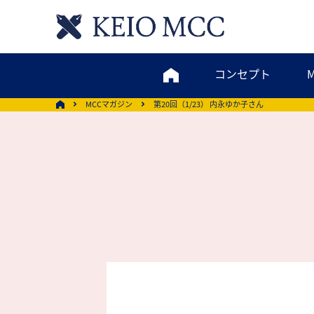
コンセプト
MCCマガジン
第20回（1/23） 内永ゆか子さん