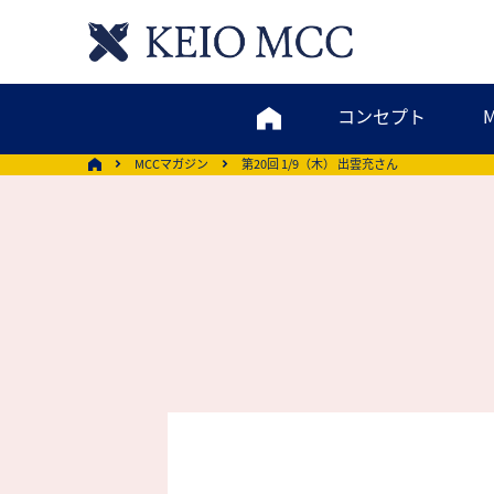
コンセプト
MCCマガジン
第20回 1/9（木） 出雲充さん