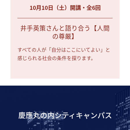
10月10日（土）開講・全6回
井手英策さんと語り合う【人間
の尊厳】
すべての人が「自分はここにいてよい」と
感じられる社会の条件を探ります。
慶應丸の内シティキャンパス