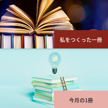
私をつくった一冊
今月の1冊