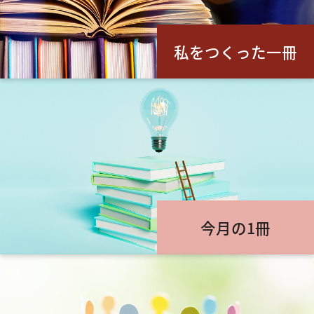
私をつくった一冊
今月の1冊