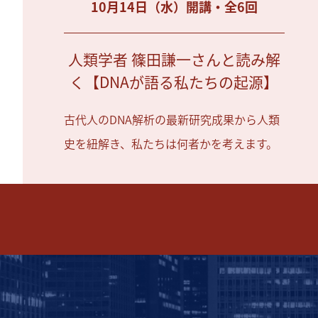
10月14日（水）開講・全6回
人類学者 篠田謙一さんと読み解
く【DNAが語る私たちの起源】
古代人のDNA解析の最新研究成果から人類
史を紐解き、私たちは何者かを考えます。