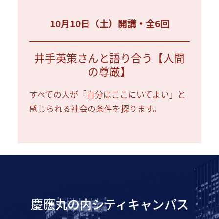
10月10日（土）開講・全6回
井手英策さんと語り合う【人間
の尊厳】
すべての人が「自分はここにいてよい」と
感じられる社会の条件を探ります。
慶應丸の内シティキャンパス