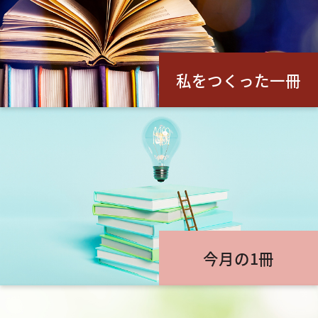
私をつくった一冊
今月の1冊