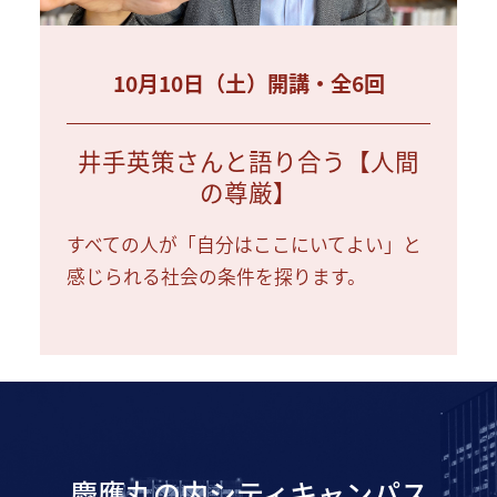
10月10日（土）開講・全6回
井手英策さんと語り合う【人間
の尊厳】
すべての人が「自分はここにいてよい」と
感じられる社会の条件を探ります。
慶應丸の内シティキャンパス