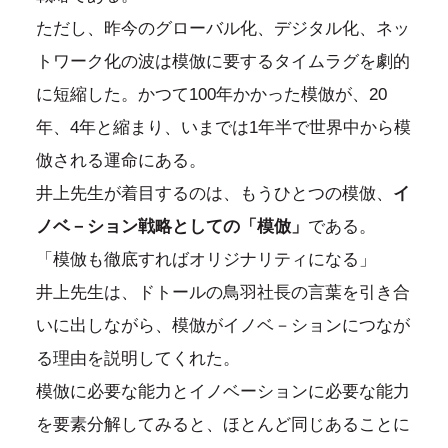
ただし、昨今のグローバル化、デジタル化、ネッ
トワーク化の波は模倣に要するタイムラグを劇的
に短縮した。かつて100年かかった模倣が、20
年、4年と縮まり、いまでは1年半で世界中から模
倣される運命にある。
井上先生が着目するのは、もうひとつの模倣、
イ
ノベ－ション戦略としての「模倣」
である。
「模倣も徹底すればオリジナリティになる」
井上先生は、ドトールの鳥羽社長の言葉を引き合
いに出しながら、模倣がイノベ－ションにつなが
る理由を説明してくれた。
模倣に必要な能力とイノベーションに必要な能力
を要素分解してみると、ほとんど同じあることに