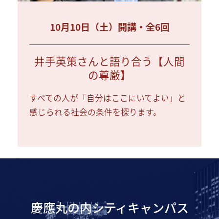
10月10日（土）開講・全6回
井手英策さんと語り合う【人間
の尊厳】
すべての人が「自分はここにいてよい」と
感じられる社会の条件を探ります。
慶應丸の内シティキャンパス