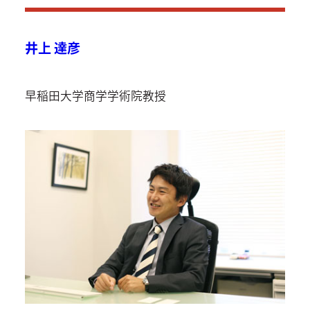
井上 達彦
早稲⽥⼤学商学学術院教授