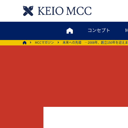
コンセプト
MCCマガジン
未来への先導 ―2008年、創立150年を迎え