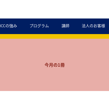
MCCの強み
プログラム
講師
法人のお客様
今月の1冊