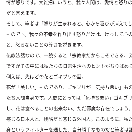
情が怒りです。大雑把にいうと、我々人間は、愛情と怒り
だと言えます。
そして、筆者は「怒りが生まれると、心から喜びが消えて
ものです。我々の不幸を作り出す怒りだけは、けっして心
と、怒らないことの尊さを説きます。
仏教法話なので、一読すると「宗教家だからこそできる、
ですがその中には私たちの日常生活へのヒントがちりばめ
例えば、先ほどの花とゴキブリの話。
花が「美しい」ものであり、ゴキブリが「気持ち悪い」も
たち人間自身です。人間にとっては「気持ち悪い」ゴキブ
し、花は食べることの出来ない、ただ邪魔な存在でしょう
感じる日本人と、残酷だと感じる外国人。このように、私
身というフィルターを通した、自分勝手なものだと筆者は