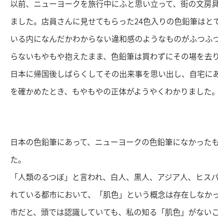
以前、ニューヨークを旅行中にふと思い立って、街の文房
ました。店員さんに見せてもらった24色入りの色鉛筆はと
いる内になんだかわからない違和感のようなものがふつふ
らないもやもや抱えたまま、色鉛筆は買わずにその場を去
日本に帰国後しばらくしてその出来事を思い出し、自宅に
を確かめたとき、もやもやの正体がようやくわかりました
日本の色鉛筆にあって、ニューヨークの色鉛筆になかった
た。
「人類のるつぼ」と言われ、白人、黒人、アジア人、ヒスパ
れている都市において、「肌色」という概念は存在しなか
市だと、頭では認識していても、私の知る「肌色」がない