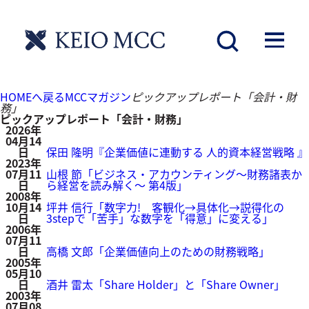
ピックアップレポート「会計・財務」
HOMEへ戻る
MCCマガジン
ピックアップレポート「会計・財
務」
ピックアップレポート「会計・財務」
2026年
04月14
日
保田 隆明『企業価値に連動する 人的資本経営戦略 』
2023年
07月11
山根 節「ビジネス・アカウンティング～財務諸表か
日
ら経営を読み解く～ 第4版」
2008年
10月14
坪井 信行「数字力! 客観化→具体化→説得化の
日
3stepで「苦手」な数字を「得意」に変える」
2006年
07月11
日
高橋 文郎「企業価値向上のための財務戦略」
2005年
05月10
日
酒井 雷太「Share Holder」と「Share Owner」
2003年
07月08