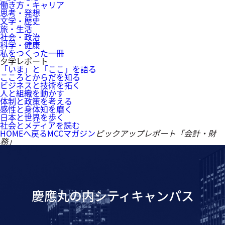
働き方・キャリア
思考・発想
文学・歴史
旅・生活
社会・政治
科学・健康
私をつくった一冊
夕学レポート
「いま」と「ここ」を語る
こころとからだを知る
ビジネスと技術を拓く
人と組織を動かす
体制と政策を考える
感性と身体知を磨く
日本と世界を歩く
社会とメディアを読む
HOMEへ戻る
MCCマガジン
ピックアップレポート「会計・財
務」
慶應丸の内シティキャンパス