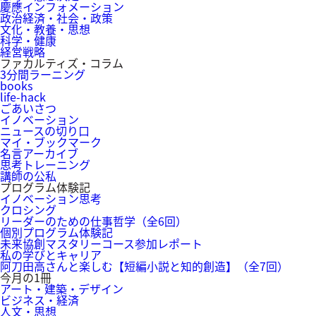
慶應インフォメーション
政治経済・社会・政策
文化・教養・思想
科学・健康
経営戦略
ファカルティズ・コラム
3分間ラーニング
books
life-hack
ごあいさつ
イノベーション
ニュースの切り口
マイ・ブックマーク
名言アーカイブ
思考トレーニング
講師の公私
プログラム体験記
イノベーション思考
クロシング
リーダーのための仕事哲学（全6回）
個別プログラム体験記
未来協創マスタリーコース参加レポート
私の学びとキャリア
阿刀田高さんと楽しむ【短編小説と知的創造】（全7回）
今月の1冊
アート・建築・デザイン
ビジネス・経済
人文・思想