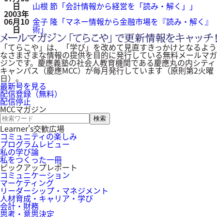
日
山根 節「会計情報から経営を「読み・解く」」
2003年
06月10
金子 隆「マネー情報から金融市場を『読み・解く』
日
術」
「てらこや」は、「学び」を改めて見直すきっかけとなるよう
なさまざまな情報の提供を目的に発行している無料メールマガ
ジンです。慶應義塾の社会人教育機関である慶應丸の内シティ
キャンパス（慶應MCC）が毎月発行しています（原則第2火曜
日）。
最新号を見る
配信登録（無料）
配信停止
MCCマガジン
キ
ー
Learner's交歓広場
ワ
コミュニティの楽しみ
ー
プログラムレビュー
ド
私の学び論
検
私をつくった一冊
索
ピックアップレポート
コミュニケーション
マーケティング
リーダーシップ・マネジメント
人材育成・キャリア・学び
会計・財務
思考・意思決定