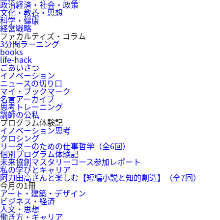
政治経済・社会・政策
文化・教養・思想
科学・健康
経営戦略
ファカルティズ・コラム
3分間ラーニング
books
life-hack
ごあいさつ
イノベーション
ニュースの切り口
マイ・ブックマーク
名言アーカイブ
思考トレーニング
講師の公私
プログラム体験記
イノベーション思考
クロシング
リーダーのための仕事哲学（全6回）
個別プログラム体験記
未来協創マスタリーコース参加レポート
私の学びとキャリア
阿刀田高さんと楽しむ【短編小説と知的創造】（全7回）
今月の1冊
アート・建築・デザイン
ビジネス・経済
人文・思想
働き方・キャリア