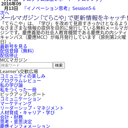
2016年09
月13日
『イノベーション思考』Session5-6
次へ
「てらこや」は、「学び」を改めて見直すきっかけとなるよう
なさまざまな情報の提供を目的に発行している無料メールマガ
ジンです。慶應義塾の社会人教育機関である慶應丸の内シティ
キャンパス（慶應MCC）が毎月発行しています（原則第2火曜
日）。
最新号を見る
配信登録（無料）
配信停止
MCCマガジン
キ
ー
Learner's交歓広場
ワ
コミュニティの楽しみ
ー
プログラムレビュー
ド
私の学び論
検
私をつくった一冊
索
ピックアップレポート
コミュニケーション
マーケティング
リーダーシップ・マネジメント
人材育成・キャリア・学び
会計・財務
思考・意思決定
慶應インフォメーション