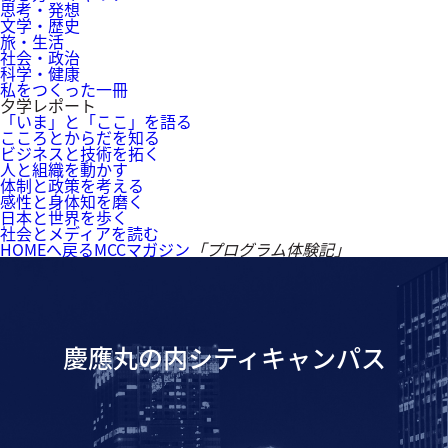
思考・発想
文学・歴史
旅・生活
社会・政治
科学・健康
私をつくった一冊
夕学レポート
「いま」と「ここ」を語る
こころとからだを知る
ビジネスと技術を拓く
人と組織を動かす
体制と政策を考える
感性と身体知を磨く
日本と世界を歩く
社会とメディアを読む
HOMEへ戻る
MCCマガジン
「プログラム体験記」
慶應丸の内シティキャンパス