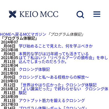
「プログラム体験記」
HOMEへ戻る
MCCマガジン
「プログラム体験記」
「プログラム体験記」
2024年07
月08日
学び始めることで見えた、何を学ぶべきか
2023年08
月08日
本質的な学びは15年経っても活きている
2021年05
はて？私はいつ「リベラルアーツの頒布会」を申し
月11日
込んでしまったのだろうか。
2021年04
月13日
クロシング体験記
2021年03
月09日
クロシングと私～ある桎梏からの解放～
2019年03
月12日
「世界はやはり広かった」クロシング体験記
2018年12
「よい講演だった」で終わらせない クロシング体
月11日
験記
2018年09
月11日
アウトプット筋力を鍛えるクロシング
2017年03
月14日
プログラム体験レポート「クロシング」