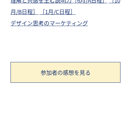
理解と共感を生む説明力［6月/A日程］
［10
月/B日程］
［1月/C日程］
デザイン思考のマーケティング
参加者の感想を見る