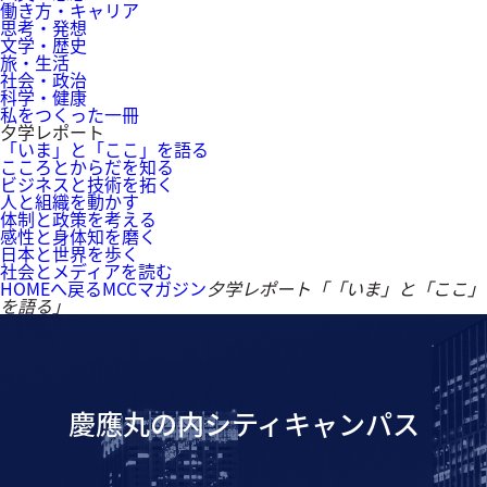
働き方・キャリア
思考・発想
文学・歴史
旅・生活
社会・政治
科学・健康
私をつくった一冊
夕学レポート
「いま」と「ここ」を語る
こころとからだを知る
ビジネスと技術を拓く
人と組織を動かす
体制と政策を考える
感性と身体知を磨く
日本と世界を歩く
社会とメディアを読む
HOMEへ戻る
MCCマガジン
夕学レポート「「いま」と「ここ」
を語る」
慶應丸の内シティキャンパス