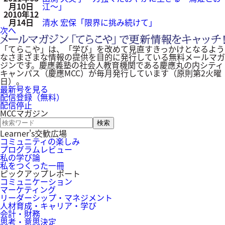
月10日
江～」
2010年12
月14日
清水 宏保「限界に挑み続けて」
次へ
「てらこや」は、「学び」を改めて見直すきっかけとなるよう
なさまざまな情報の提供を目的に発行している無料メールマガ
ジンです。慶應義塾の社会人教育機関である慶應丸の内シティ
キャンパス（慶應MCC）が毎月発行しています（原則第2火曜
日）。
最新号を見る
配信登録（無料）
配信停止
MCCマガジン
キ
ー
Learner's交歓広場
ワ
コミュニティの楽しみ
ー
プログラムレビュー
ド
私の学び論
検
私をつくった一冊
索
ピックアップレポート
コミュニケーション
マーケティング
リーダーシップ・マネジメント
人材育成・キャリア・学び
会計・財務
思考・意思決定