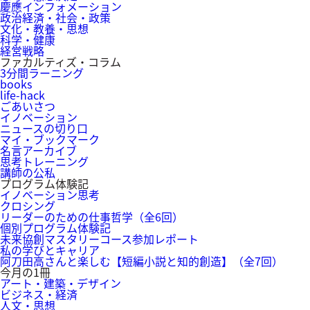
慶應インフォメーション
政治経済・社会・政策
文化・教養・思想
科学・健康
経営戦略
ファカルティズ・コラム
3分間ラーニング
books
life-hack
ごあいさつ
イノベーション
ニュースの切り口
マイ・ブックマーク
名言アーカイブ
思考トレーニング
講師の公私
プログラム体験記
イノベーション思考
クロシング
リーダーのための仕事哲学（全6回）
個別プログラム体験記
未来協創マスタリーコース参加レポート
私の学びとキャリア
阿刀田高さんと楽しむ【短編小説と知的創造】（全7回）
今月の1冊
アート・建築・デザイン
ビジネス・経済
人文・思想