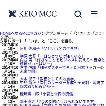
夕学レポート「「いま」と「ここ」を語る」
HOMEへ戻る
MCCマガジン
夕学レポート「「いま」と「ここ」
を語る」
夕学レポート「「いま」と「ここ」を語る」
2017年10
月10日
阿川 佐和子「父という名の生き物」
2017年05
月09日
梅原 大吾「一日ひとつだけ強くなる」
2017年04
向谷 実 「好きなことをビジネスに変える～音楽と
月10日
鉄道がいっぱい～」
2014年10
宮本 恒靖「FIFAマスターで考えた日本サッカーの
月14日
未来地図」
2014年02
月11日
大木 聖子「教養としての地震学」
2014年01
中島 尚正「次代のリーダー育成～全寮制・海陽学
月14日
園の取り組みから～」
2013年04
月09日
磯﨑憲一郎「小説と世界の関係」
2012年06
月12日
本田直之「7つの制約にしばられない生き方」
2011年05
田渕 久美子「力強くたおやかに生きる～篤姫とお